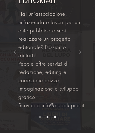
EDITORIALI
Hai un'associazione,
un'azienda o lavori per un
ente pubblico e vuoi
realizzare un progetto
editoriale? Possiamo
aiutarti!
People offre servizi di
redazione, editing e
correzione bozze,
impaginazione e sviluppo
grafico.
Scrivici a
info@peoplepub.it