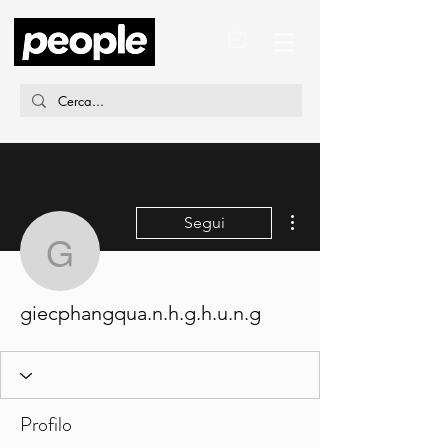
Altre azioni
Segui
giecphangqua.n.h.g.h.u.
giecphangqua.n.h.g.h.u.n.g
Profilo