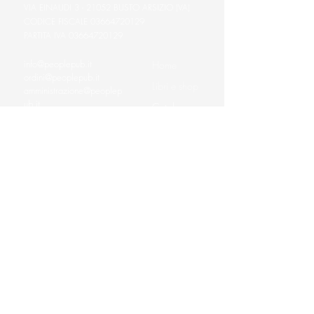
VIA EINAUDI 3 - 21052 BUSTO ARSIZIO (VA)
CODICE FISCALE
03664720129
PARTITA IVA
03664720129
info@peoplepub.it
Home
ordini@peoplepub.it
Libri e shop
amministrazione@peoplep
ub.it
Catalogo
0331 1629312
Gadget
Ebook
Free
Ossigeno
Podcast
Eventi
Scuole
Comunicazione
Chi siamo