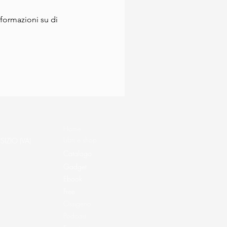
ormazioni su di
Home
Libri e shop
SIZIO (VA)
Catalogo
Gadget
Ebook
Free
Ossigeno
Podcast