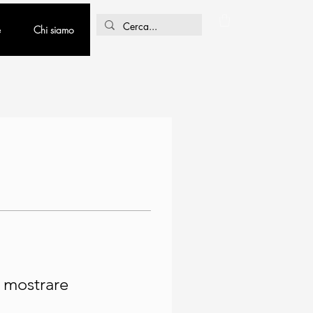
e
Chi siamo
 mostrare