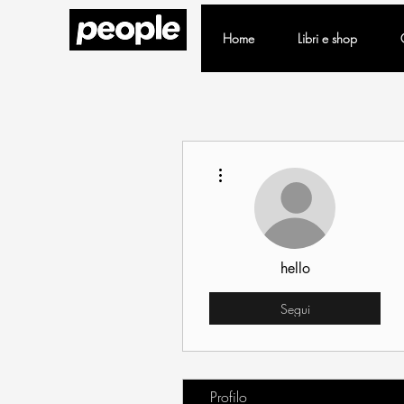
Home
Libri e shop
Altre azioni
hello
Segui
Profilo