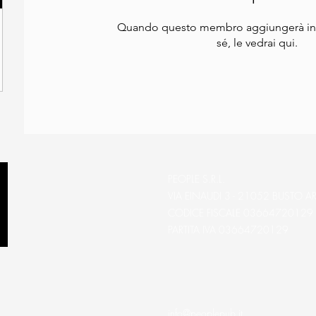
Quando questo membro aggiungerà inf
sé, le vedrai qui.
PEOPLE S.R.L.
VIA EINAUDI 3 - 21052 BUSTO AR
CODICE FISCALE 03664720129
PARTITA IVA 03664720129
info@peoplepub.it