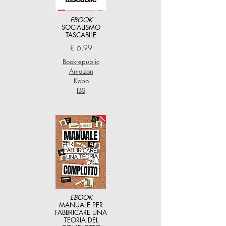
EBOOK
SOCIALISMO
TASCABILE
€ 6,99
Bookrepublic
Amazon
Kobo
IBS
EBOOK
MANUALE PER
FABBRICARE UNA
TEORIA DEL