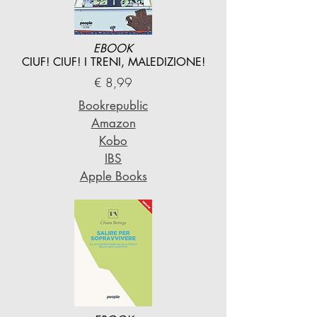
EBOOK
CIUF! CIUF! I TRENI, MALEDIZIONE!
€ 8,99
Bookrepublic
Amazon
Kobo
IBS
Apple Books