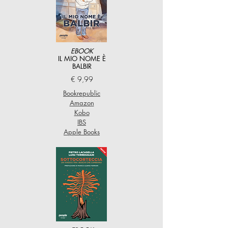
EBOOK
IL MIO NOME È
BALBIR
€ 9,99
Bookrepublic
Amazon
Kobo
IBS
Apple Books