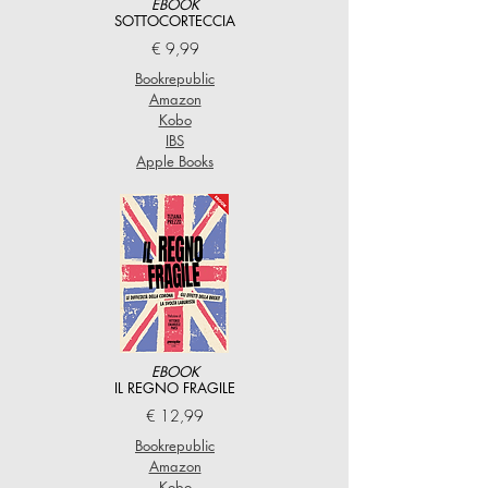
EBOOK
SOTTOCORTECCIA
€ 9,99
Bookrepublic
Amazon
Kobo
IBS
Apple Books
EBOOK
IL REGNO FRAGILE
€ 12,99
Bookrepublic
Amazon
Kobo