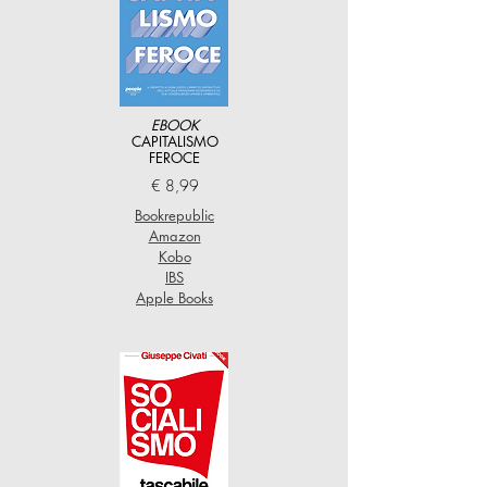
EBOOK
CAPITALISMO
FEROCE
€ 8,99
Bookrepublic
Amazon
Kobo
IBS
Apple Books