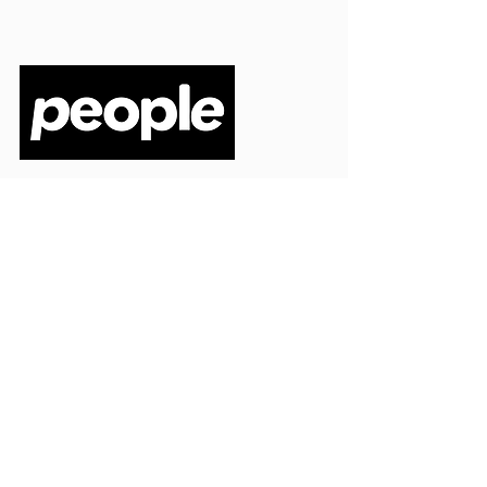
PEOPLE S.R.L.
VIA EINAUDI 3 - 21052 BUSTO ARSIZIO (VA)
CODICE FISCALE
03664720129
PARTITA IVA
03664720129
info@peoplepub.it
Home
ordini@peoplepub.it
Libri e shop
amministrazione@peoplep
ub.it
Catalogo
0331 1629312
Gadget
Ebook
Free