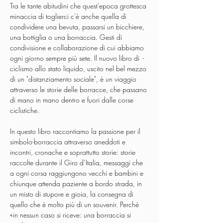
Tra le tante abitudini che quest'epoca grottesca 
minaccia di toglierci c'è anche quella di 
condividere una bevuta, passarsi un bicchiere, 
una bottiglia o una borraccia. Gesti di 
condivisione e collaborazione di cui abbiamo 
ogni giorno sempre più sete. Il nuovo libro di 
 - 
ciclismo allo stato liquido, uscito nel bel mezzo 
di un "distanziamento sociale", è un viaggio 
attraverso le storie delle borracce, che passano 
di mano in mano dentro e fuori dalle corse 
ciclistiche.

In questo libro raccontiamo la passione per il 
simbolo-borraccia attraverso aneddoti e 
incontri, cronache e soprattutto storie: storie 
raccolte durante il Giro d’Italia, messaggi che 
a ogni corsa raggiungono vecchi e bambini e 
chiunque attenda paziente a bordo strada, in 
un misto di stupore e gioia, la consegna di 
quello che è molto più di un souvenir. Perché 
«in nessun caso si riceve: una borraccia si 