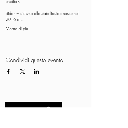
eredita».

Bidon – ciclismo allo stato liquido nasce nel 
2016 d…
Mostra di più
Condividi questo evento