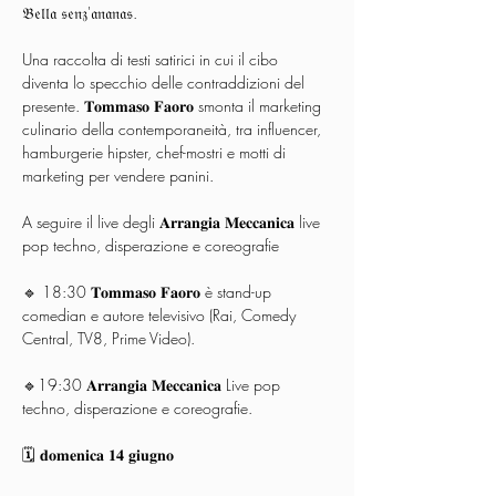
𝔅𝔢𝔩𝔩𝔞 𝔰𝔢𝔫𝔷'𝔞𝔫𝔞𝔫𝔞𝔰.
Una raccolta di testi satirici in cui il cibo 
diventa lo specchio delle contraddizioni del 
presente. 𝐓𝐨𝐦𝐦𝐚𝐬𝐨 𝐅𝐚𝐨𝐫𝐨 smonta il marketing 
culinario della contemporaneità, tra influencer, 
hamburgerie hipster, chef-mostri e motti di 
marketing per vendere panini.
A seguire il live degli 𝐀𝐫𝐫𝐚𝐧𝐠𝐢𝐚 𝐌𝐞𝐜𝐜𝐚𝐧𝐢𝐜𝐚 live 
pop techno, disperazione e coreografie
🔹 18:30 𝐓𝐨𝐦𝐦𝐚𝐬𝐨 𝐅𝐚𝐨𝐫𝐨 è stand-up 
comedian e autore televisivo (Rai, Comedy 
Central, TV8, Prime Video).
🔹19:30 𝐀𝐫𝐫𝐚𝐧𝐠𝐢𝐚 𝐌𝐞𝐜𝐜𝐚𝐧𝐢𝐜𝐚 Live pop 
techno, disperazione e coreografie.
🗓️ 𝐝𝐨𝐦𝐞𝐧𝐢𝐜𝐚 𝟏𝟒 𝐠𝐢𝐮𝐠𝐧𝐨