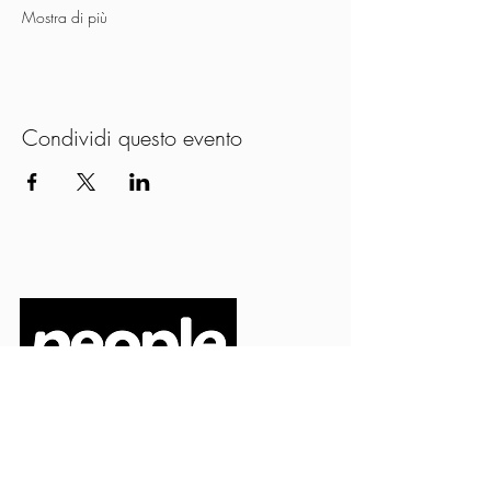
Mostra di più
Condividi questo evento
PEOPLE S.R.L.
VIA EINAUDI 3 - 21052 BUSTO ARSIZIO (VA)
CODICE FISCALE
03664720129