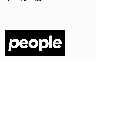
PEOPLE S.R.L.
VIA EINAUDI 3 - 21052 BUSTO ARSIZIO (VA)
CODICE FISCALE
03664720129
PARTITA IVA
03664720129
info@peoplepub.it
Home
ordini@peoplepub.it
Libri e shop
amministrazione@peoplep
ub.it
Catalogo
0331 1629312
Gadget