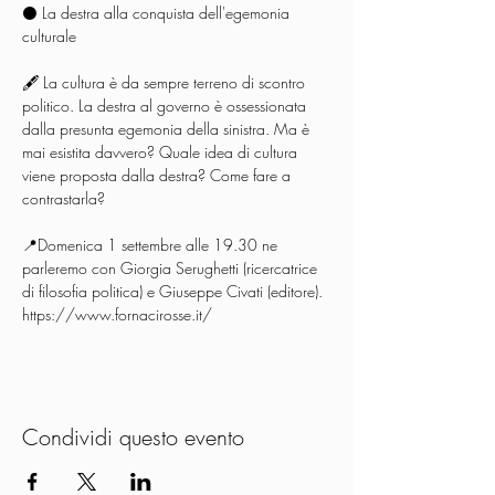
⚫️ La destra alla conquista dell'egemonia 
culturale

🖋 La cultura è da sempre terreno di scontro 
politico. La destra al governo è ossessionata 
dalla presunta egemonia della sinistra. Ma è 
mai esistita davvero? Quale idea di cultura 
viene proposta dalla destra? Come fare a 
contrastarla? 

📍Domenica 1 settembre alle 19.30 ne 
parleremo con Giorgia Serughetti (ricercatrice 
di filosofia politica) e Giuseppe Civati (editore).
https://www.fornacirosse.it/
Condividi questo evento