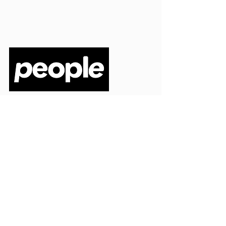
PEOPLE S.R.L.
VIA EINAUDI 3 - 21052 BUSTO ARSIZIO (VA)
CODICE FISCALE
03664720129
PARTITA IVA
03664720129
info@peoplepub.it
Home
ordini@peoplepub.it
Libri e shop
amministrazione@peoplep
ub.it
Catalogo
0331 1629312
Gadget
Ebook