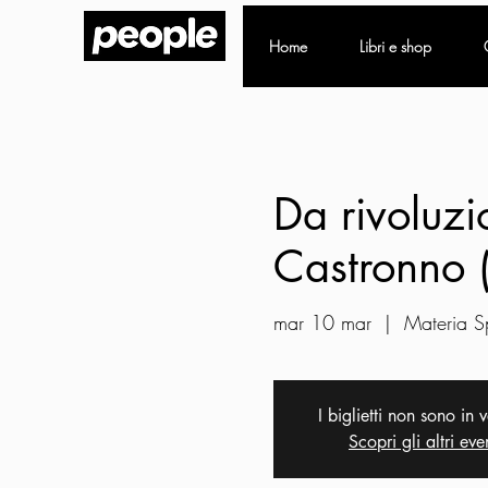
Home
Libri e shop
Da rivoluzi
Castronno 
mar 10 mar
  |  
Materia S
I biglietti non sono in 
Scopri gli altri eve