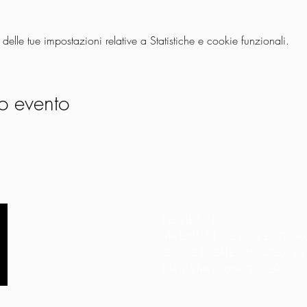
lle tue impostazioni relative a Statistiche e cookie funzionali.
o evento
PEOPLE S.R.L.
VIA EINAUDI 3 - 21052 BUSTO AR
CODICE FISCALE 03664720129
PARTITA IVA 03664720129