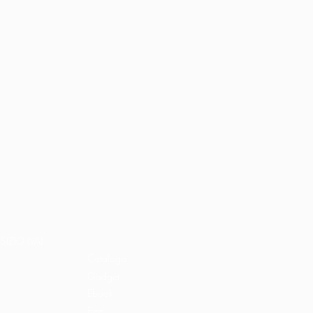
Home
Libri e shop
SIZIO (VA)
Catalogo
Gadget
Ebook
Free