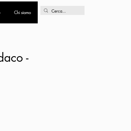
e
Chi siamo
daco -