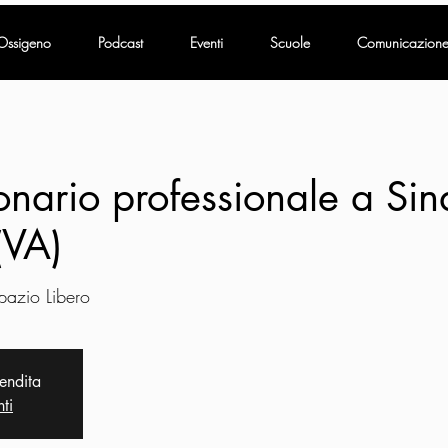
Ossigeno
Podcast
Eventi
Scuole
Comunicazion
onario professionale a Sin
(VA)
pazio Libero
vendita
nti