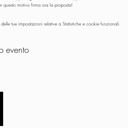
er questo motivo firma ora la proposta!
lle tue impostazioni relative a Statistiche e cookie funzionali.
o evento
PEOPLE S.R.L.
VIA EINAUDI 3 - 21052 BUSTO AR
CODICE FISCALE 03664720129
PARTITA IVA 03664720129