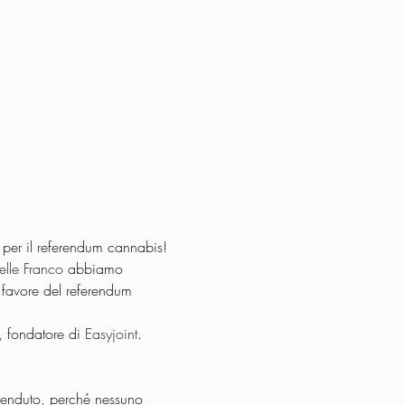
 per il referendum cannabis! 
elle Franco
 abbiamo 
a favore del referendum 
, fondatore di 
Easyjoint
.
 venduto, perché nessuno 