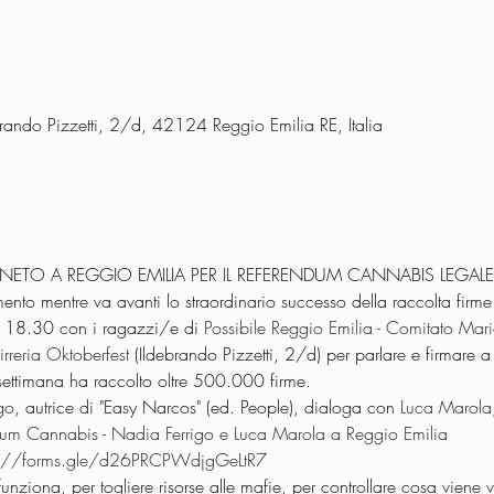
ebrando Pizzetti, 2/d, 42124 Reggio Emilia RE, Italia
NETO A REGGIO EMILIA PER IL REFERENDUM CANNABIS LEGALE
to mentre va avanti lo straordinario successo della raccolta firme
e 18.30 con i ragazzi/e di 
Possibile Reggio Emilia - Comitato Mari
irreria Oktoberfest
 (Ildebrando Pizzetti, 2/d) per parlare e firmare 
ettimana ha raccolto oltre 500.000 firme.
go
, autrice di "Easy Narcos" (ed. People), dialoga con 
Luca Marola
um Cannabis - Nadia Ferrigo e Luca Marola a Reggio Emilia
s://forms.gle/d26PRCPWdjgGeLtR7
unziona, per togliere risorse alle mafie, per controllare cosa viene