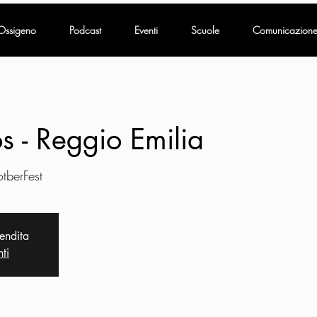
Ossigeno
Podcast
Eventi
Scuole
Comunicazion
s - Reggio Emilia
otberFest
vendita
nti