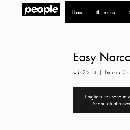
Home
Libri e shop
Easy Narco
sab 25 set
  |  
Birreria Ok
I biglietti non sono in 
Scopri gli altri eve