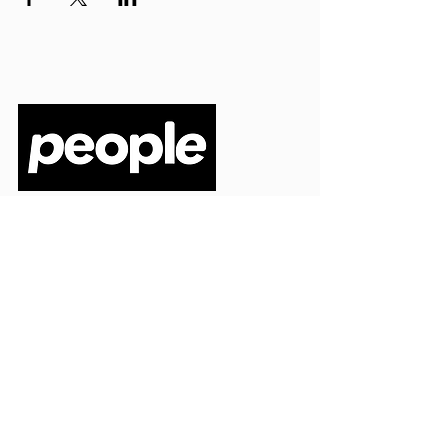
PEOPLE S.R.L.
VIA EINAUDI 3 - 21052 BUSTO ARSIZIO (VA)
CODICE FISCALE
03664720129
PARTITA IVA
03664720129
info@peoplepub.it
Home
ordini@peoplepub.it
Libri e shop
amministrazione@peoplep
ub.it
Catalogo
0331 1629312
Gadget