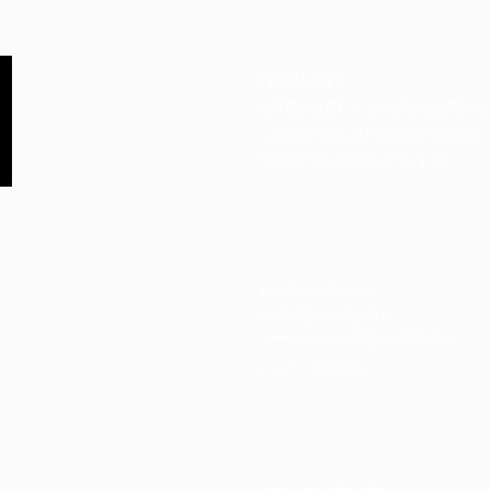
PEOPLE S.R.L.
VIA EINAUDI 3 - 21052 BUSTO AR
CODICE FISCALE 03664720129
PARTITA IVA 03664720129
info@peoplepub.it
ordini@peoplepub.it
amministrazione@peoplepub.it
0331 1629312