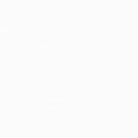
Home
Libri e shop
SIZIO (VA)
Catalogo
Gadget
Ebook
Free
Ossigeno
Podcast
Eventi
Scuole
Comunicazione
Chi siamo
Contatti
Privacy