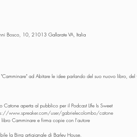
anni Bosco, 10, 21013 Gallarate VA, Italia
 Catone aperta al pubblico per il Podcast LIfe Is Sweet

ps://www.spreaker.com/user/gabrielecolombo/catone
ibile la Birra artigianale di Barley House.
