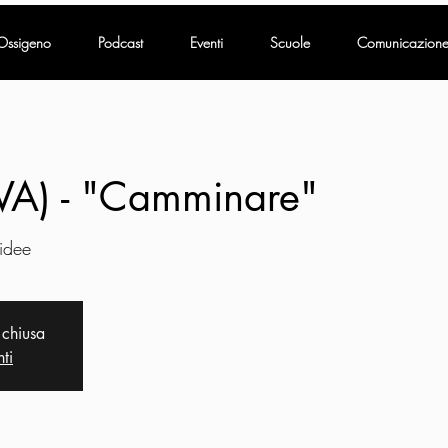
Ossigeno
Podcast
Eventi
Scuole
Comunicazion
(VA) - "Camminare"
 idee
 chiusa
nti