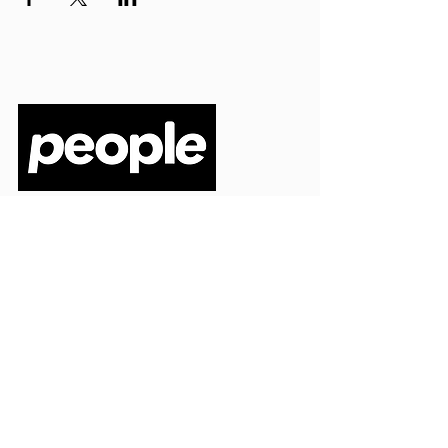
PEOPLE S.R.L.
VIA EINAUDI 3 - 21052 BUSTO ARSIZIO (VA)
CODICE FISCALE
03664720129
PARTITA IVA
03664720129
info@peoplepub.it
Home
ordini@peoplepub.it
Libri e shop
amministrazione@peoplep
ub.it
Catalogo
0331 1629312
Gadget