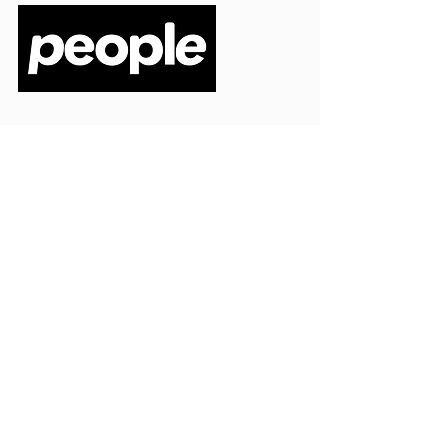
PEOPLE S.R.L.
VIA EINAUDI 3 - 21052 BUSTO ARSIZIO (VA)
CODICE FISCALE
03664720129
PARTITA IVA
03664720129
info@peoplepub.it
Home
ordini@peoplepub.it
Libri e shop
amministrazione@peoplep
ub.it
Catalogo
0331 1629312
Gadget
Ebook
Free
Ossigeno