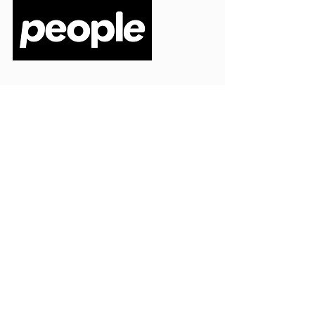
PEOPLE S.R.L.
VIA EINAUDI 3 - 21052 BUSTO ARSIZIO (VA)
CODICE FISCALE
03664720129
PARTITA IVA
03664720129
info@peoplepub.it
Home
ordini@peoplepub.it
Libri e shop
amministrazione@peoplep
ub.it
Catalogo
0331 1629312
Gadget
Ebook
Free
Ossigeno
Podcast