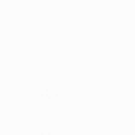
Home
Libri e shop
SIZIO (VA)
Catalogo
Gadget
Ebook
Free
Ossigeno