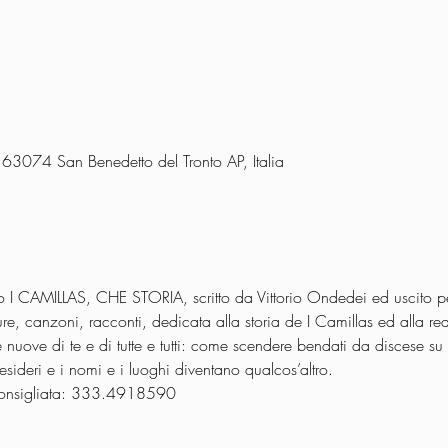
4, 63074 San Benedetto del Tronto AP, Italia
ibro I CAMILLAS, CHE STORIA, scritto da Vittorio Ondedei ed uscito 
ure, canzoni, racconti, dedicata alla storia de I Camillas ed alla rea
uove di te e di tutte e tutti: come scendere bendati da discese su 
sideri e i nomi e i luoghi diventano qualcos’altro.
e consigliata: 333.4918590 