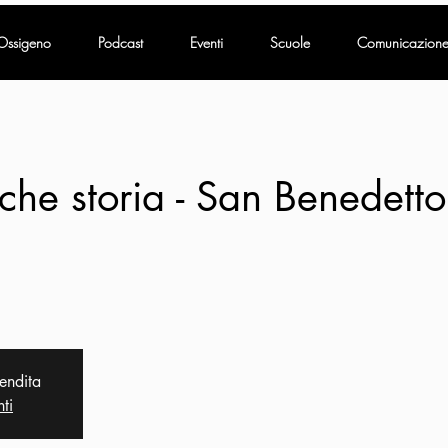
Ossigeno
Podcast
Eventi
Scuole
Comunicazion
 che storia - San Benedetto
vendita
nti