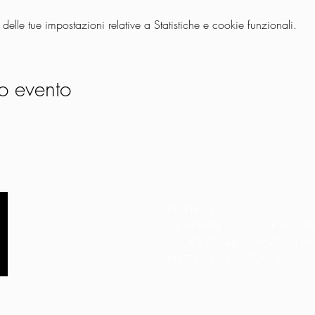
lle tue impostazioni relative a Statistiche e cookie funzionali.
o evento
PEOPLE S.R.L.
VIA EINAUDI 3 - 21052 BUSTO AR
CODICE FISCALE 03664720129
PARTITA IVA 03664720129