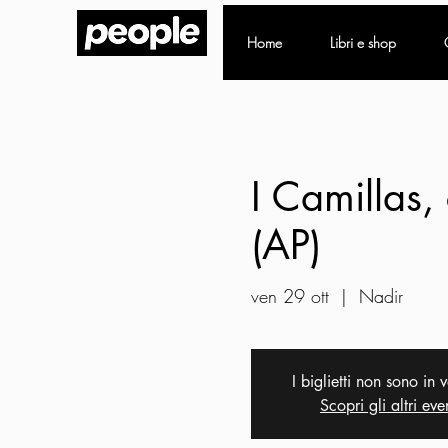
Home
Libri e shop
I Camillas,
(AP)
ven 29 ott
  |  
Nadir
I biglietti non sono in 
Scopri gli altri eve