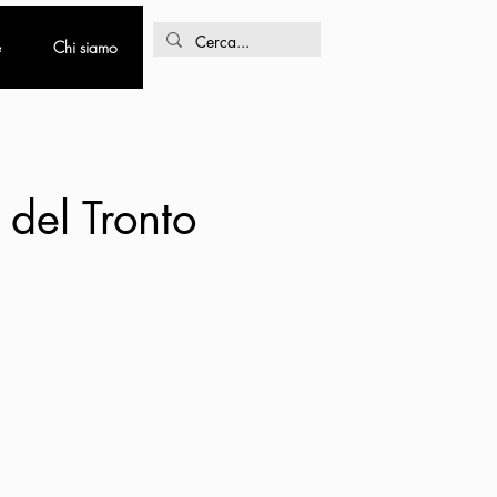
e
Chi siamo
 del Tronto