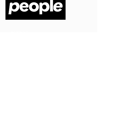
PEOPLE S.R.L.
VIA EINAUDI 3 - 21052 BUSTO ARSIZIO (VA)
CODICE FISCALE
03664720129
PARTITA IVA
03664720129
info@peoplepub.it
Home
ordini@peoplepub.it
Libri e shop
amministrazione@peoplep
ub.it
Catalogo
0331 1629312
Gadget
Ebook
Free
Ossigeno
Podcast