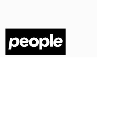
PEOPLE S.R.L.
VIA EINAUDI 3 - 21052 BUSTO ARSIZIO (VA)
CODICE FISCALE
03664720129
PARTITA IVA
03664720129
info@peoplepub.it
Home
ordini@peoplepub.it
Libri e shop
amministrazione@peoplep
ub.it
Catalogo
0331 1629312
Gadget
Ebook