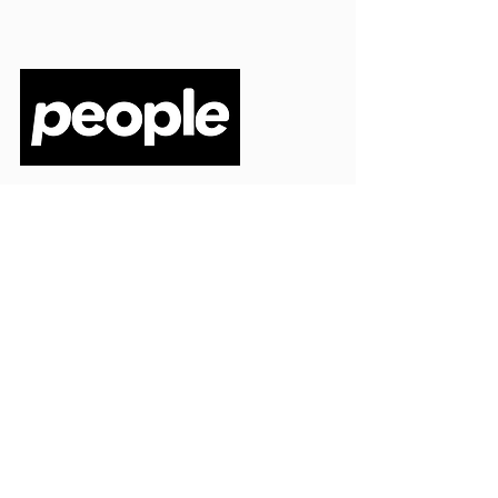
PEOPLE S.R.L.
VIA EINAUDI 3 - 21052 BUSTO ARSIZIO (VA)
CODICE FISCALE
03664720129
PARTITA IVA
03664720129
info@peoplepub.it
Home
ordini@peoplepub.it
Libri e shop
amministrazione@peoplep
ub.it
Catalogo
0331 1629312
Gadget
Ebook
Free