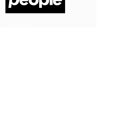
PEOPLE S.R.L.
VIA EINAUDI 3 - 21052 BUSTO ARSIZIO (VA)
CODICE FISCALE
03664720129
PARTITA IVA
03664720129
info@peoplepub.it
Home
ordini@peoplepub.it
Libri e shop
amministrazione@peoplep
ub.it
Catalogo
0331 1629312
Gadget
Ebook
Free
Ossigeno
Podcast
Eventi