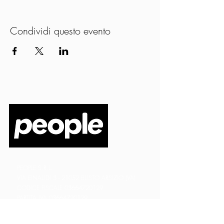
Condividi questo evento
PEOPLE S.R.L.
VIA EINAUDI 3 - 21052 BUSTO ARSIZIO (VA)
CODICE FISCALE
03664720129
PARTITA IVA
03664720129
info@peoplepub.it
Home