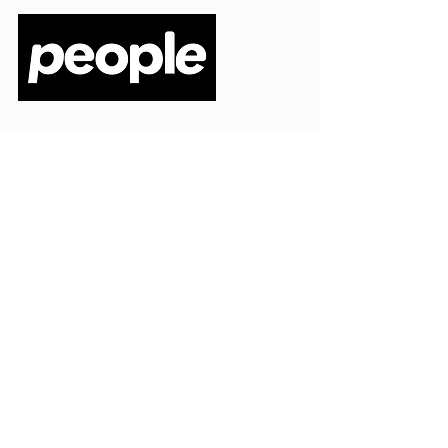
PEOPLE S.R.L.
VIA EINAUDI 3 - 21052 BUSTO ARSIZIO (VA)
CODICE FISCALE
03664720129
PARTITA IVA
03664720129
info@peoplepub.it
Home
ordini@peoplepub.it
Libri e shop
amministrazione@peoplep
ub.it
Catalogo
0331 1629312
Gadget
Ebook
Free
Ossigeno