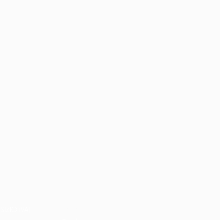
Home
Libri e shop
SIZIO (VA)