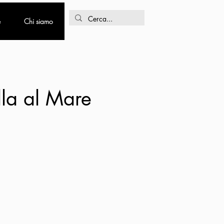
e
Chi siamo
illa al Mare