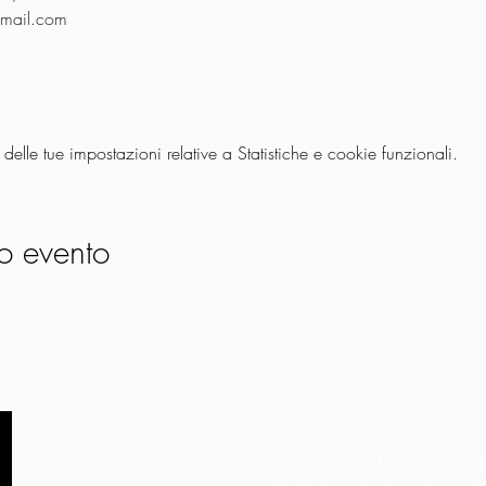
gmail.com
lle tue impostazioni relative a Statistiche e cookie funzionali.
o evento
PEOPLE S.R.L.
VIA EINAUDI 3 - 21052 BUSTO AR