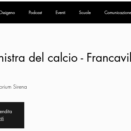
Ossigeno
Podcast
Eventi
Scuole
Comunicazion
nistra del calcio - Francav
orium Sirena
vendita
nti