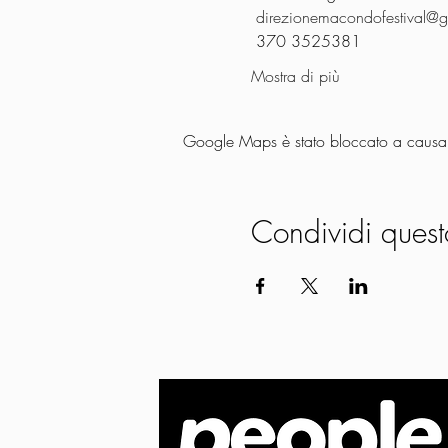
direzionemacondofestival@
 370 3525381
Mostra di più
Google Maps è stato bloccato a causa de
Condividi quest