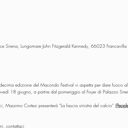
ace Sirena, Lungomare John Fitzgerald Kennedy, 66023 Francavilla 
decima edizione del Macondo Festival vi aspetta per dare fuoco all
iovedì 18 giugno, a partire dal pomeriggio al Foyer di Palazzo Sire
i, Massimo Cortesi presenterà “La fascia sinistra del calcio” (
Peopl
i, contattaci