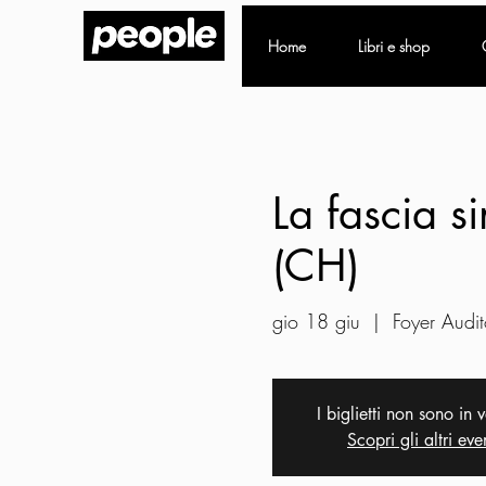
Home
Libri e shop
La fascia si
(CH)
gio 18 giu
  |  
Foyer Audit
I biglietti non sono in 
Scopri gli altri eve