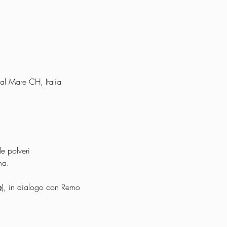
al Mare CH, Italia
e polveri 
na.
e
), in dialogo con Remo 