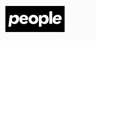
PEOPLE S.R.L.
VIA EINAUDI 3 - 21052 BUSTO ARSIZIO (VA)
CODICE FISCALE
03664720129
PARTITA IVA
03664720129
info@peoplepub.it
Home
ordini@peoplepub.it
Libri e shop
amministrazione@peoplep
ub.it
Catalogo
0331 1629312
Gadget
Ebook
Free
Ossigeno