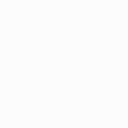
Home
Libri e shop
SIZIO (VA)
Catalogo
Gadget
Ebook
Free