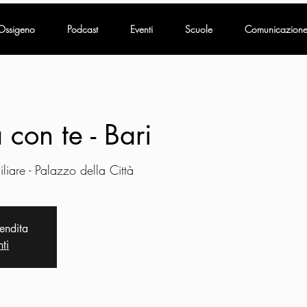
Ossigeno
Podcast
Eventi
Scuole
Comunicazion
 con te - Bari
liare - Palazzo della Città
vendita
nti