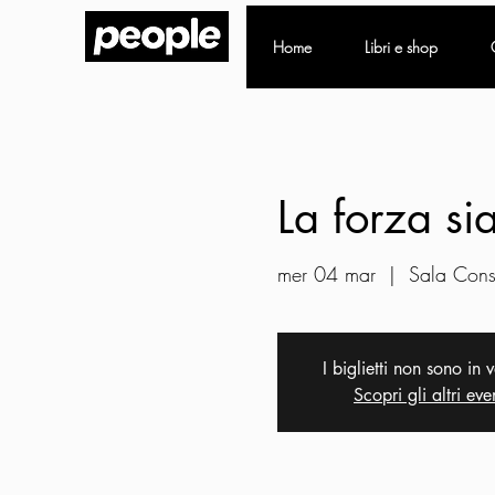
Home
Libri e shop
La forza sia
mer 04 mar
  |  
Sala Consi
I biglietti non sono in 
Scopri gli altri eve