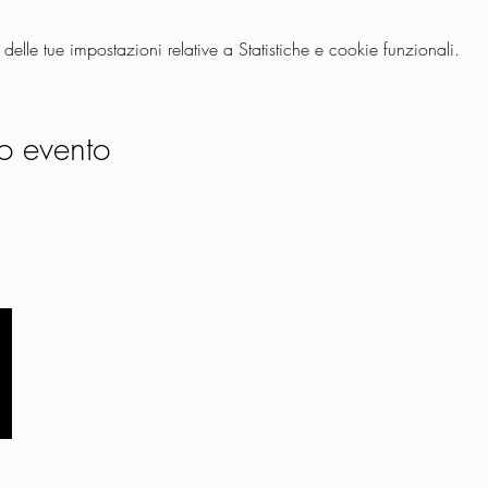
lle tue impostazioni relative a Statistiche e cookie funzionali.
o evento
PEOPLE S.R.L.
VIA EINAUDI 3 - 21052 BUSTO AR
CODICE FISCALE 03664720129
PARTITA IVA 03664720129