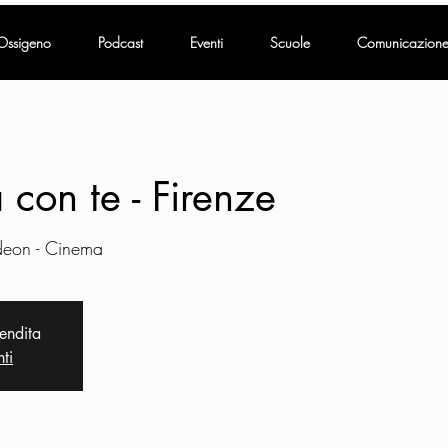
Ossigeno
Podcast
Eventi
Scuole
Comunicazion
 con te - Firenze
deon - Cinema
vendita
nti