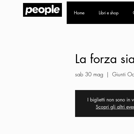
Home
Libri e shop
La forza sia
sab 30 mag
  |  
Giunti O
I biglietti non sono in 
Scopri gli altri eve