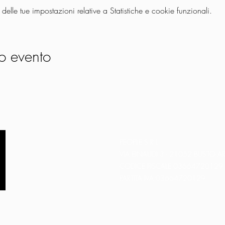
lle tue impostazioni relative a Statistiche e cookie funzionali.
o evento
PEOPLE S.R.L.
VIA EINAUDI 3 - 21052 BUSTO AR
CODICE FISCALE 03664720129
PARTITA IVA 03664720129