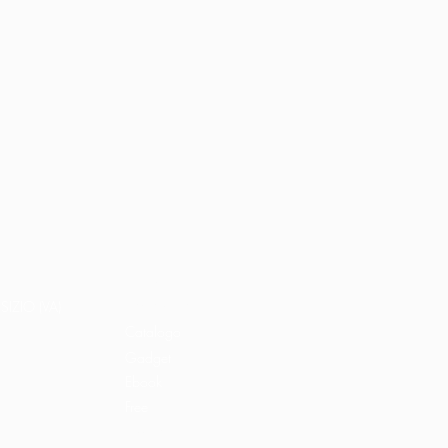
Home
Libri e shop
SIZIO (VA)
Catalogo
Gadget
Ebook
Free
Ossigeno