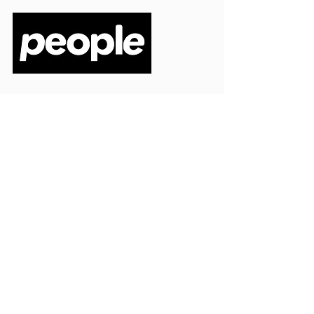
PEOPLE S.R.L.
VIA EINAUDI 3 - 21052 BUSTO ARSIZIO (VA)
CODICE FISCALE
03664720129
PARTITA IVA
03664720129
info@peoplepub.it
Home
ordini@peoplepub.it
Libri e shop
amministrazione@peoplep
ub.it
Catalogo
0331 1629312
Gadget
Ebook
Free
Ossigeno