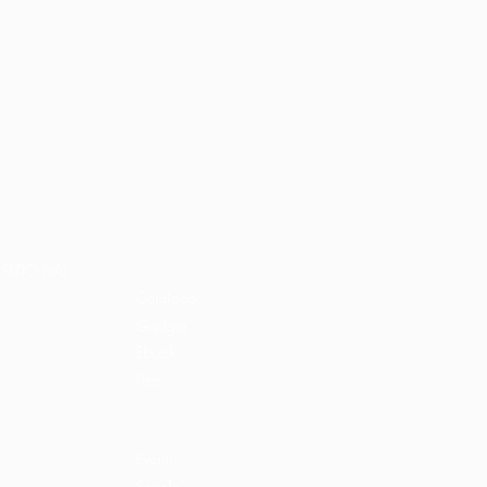
Home
Libri e shop
SIZIO (VA)
Catalogo
Gadget
Ebook
Free
Ossigeno
Podcast
Eventi
Scuole