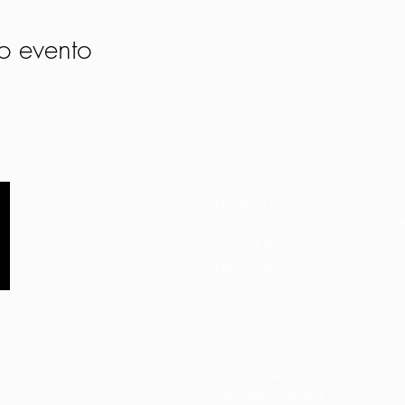
o evento
PEOPLE S.R.L.
VIA EINAUDI 3 - 21052 BUSTO AR
CODICE FISCALE 03664720129
PARTITA IVA 03664720129
info@peoplepub.it
ordini@peoplepub.it