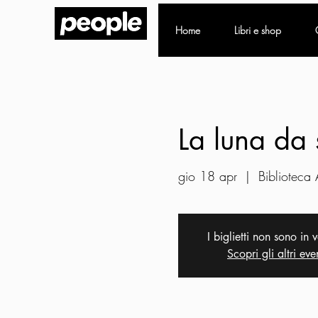
Home
Libri e shop
La luna da 
gio 18 apr
  |  
Biblioteca 
I biglietti non sono in 
Scopri gli altri eve