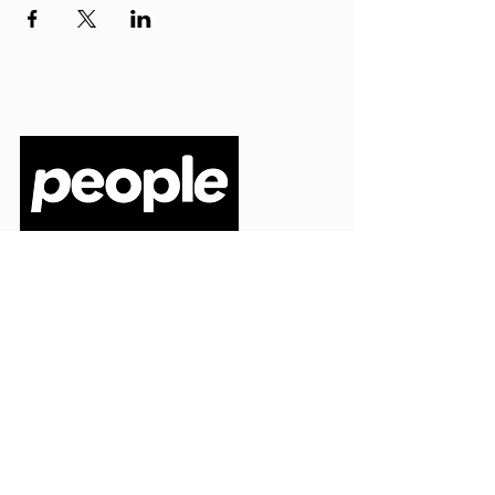
PEOPLE S.R.L.
VIA EINAUDI 3 - 21052 BUSTO ARSIZIO (VA)
CODICE FISCALE
03664720129
PARTITA IVA
03664720129
info@peoplepub.it
Home
ordini@peoplepub.it
Libri e shop
amministrazione@peoplep
ub.it
Catalogo
0331 1629312
Gadget