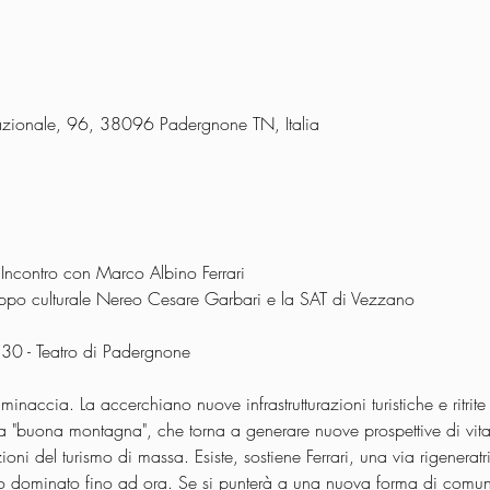
azionale, 96, 38096 Padergnone TN, Italia
 Incontro con Marco Albino Ferrari
uppo culturale Nereo Cesare Garbari e la SAT di Vezzano
30 - Teatro di Padergnone
inaccia. La accerchiano nuove infrastrutturazioni turistiche e ritrit
a "buona montagna", che torna a generare nuove prospettive di vita
i del turismo di massa. Esiste, sostiene Ferrari, una via rigeneratri
o dominato fino ad ora. Se si punterà a una nuova forma di comuni