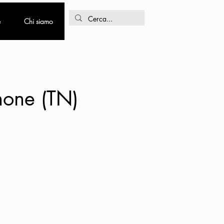
e
Chi siamo
none (TN)