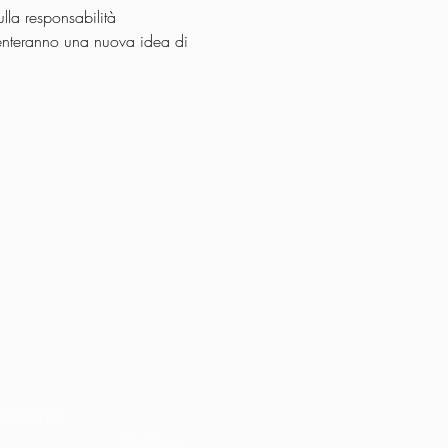
lla responsabilità 
resenteranno una nuova idea di 
Home
Libri e shop
SIZIO (VA)
Catalogo