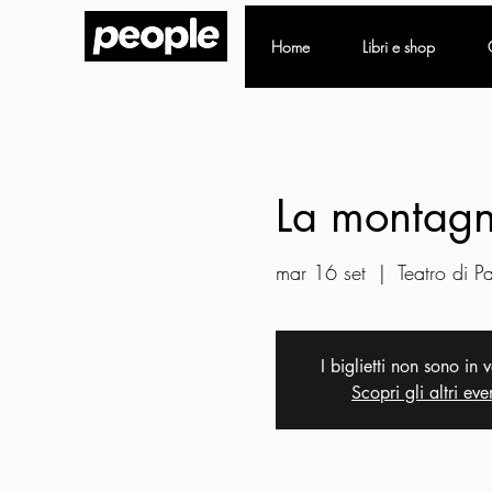
Home
Libri e shop
La montagna
mar 16 set
  |  
Teatro di 
I biglietti non sono in 
Scopri gli altri eve