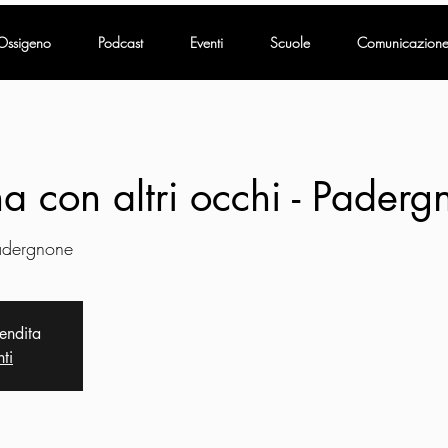
Ossigeno
Podcast
Eventi
Scuole
Comunicazion
 con altri occhi - Paderg
Padergnone
vendita
nti