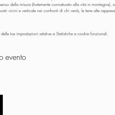
senso della misura (fortemente connaturato alla vita in montagna), su
ostri vicini e verticale nei confronti di chi verrà, le terre alte rapp
lle tue impostazioni relative a Statistiche e cookie funzionali.
o evento
PEOPLE S.R.L.
VIA EINAUDI 3 - 21052 BUSTO AR
CODICE FISCALE 03664720129