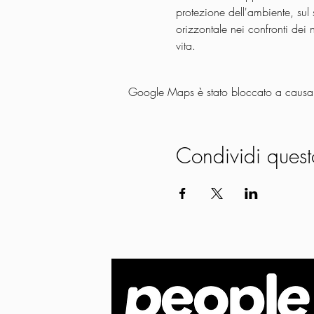
protezione dell'ambiente, sul 
orizzontale nei confronti dei n
vita.
Google Maps è stato bloccato a causa de
Condividi quest