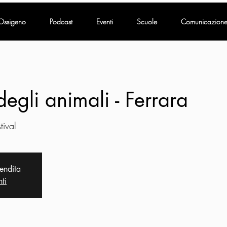
Ossigeno
Podcast
Eventi
Scuole
Comunicazion
degli animali - Ferrara
tival
vendita
nti