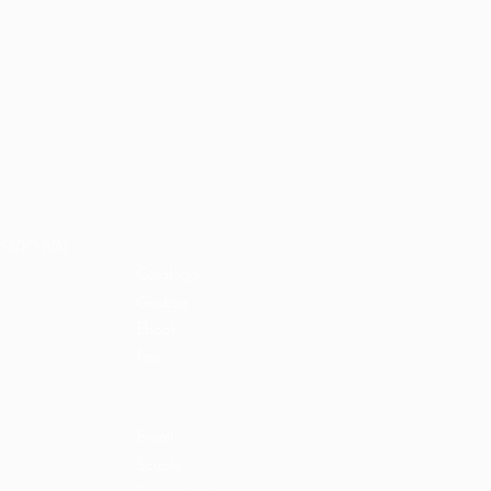
Home
Libri e shop
SIZIO (VA)
Catalogo
Gadget
Ebook
Free
Ossigeno
Podcast
Eventi
Scuole