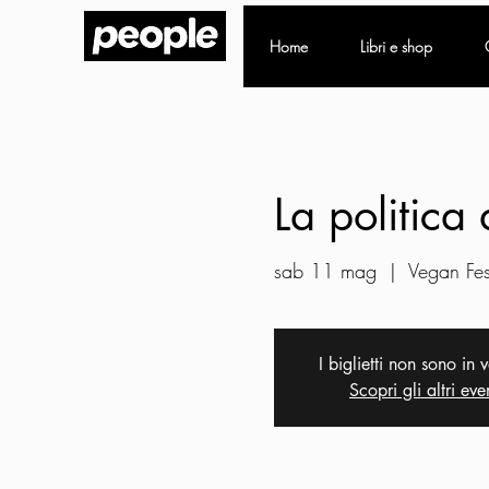
Home
Libri e shop
La politica 
sab 11 mag
  |  
Vegan Fes
I biglietti non sono in 
Scopri gli altri eve