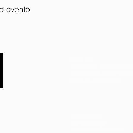
o evento
PEOPLE S.R.L.
VIA EINAUDI 3 - 21052 BUSTO AR
CODICE FISCALE 03664720129
PARTITA IVA 03664720129
info@peoplepub.it
ordini@peoplepub.it
amministrazione@peoplepub.it