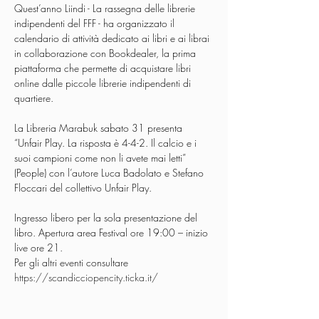
Quest’anno Liindi - La rassegna delle librerie 
indipendenti del FFF - ha organizzato il 
calendario di attività dedicato ai libri e ai librai 
in collaborazione con Bookdealer, la prima 
piattaforma che permette di acquistare libri 
online dalle piccole librerie indipendenti di 
La Libreria Marabuk sabato 31 presenta 
“Unfair Play. La risposta è 4-4-2. Il calcio e i 
suoi campioni come non li avete mai letti” 
(People) con l’autore Luca Badolato e Stefano 
Floccari del collettivo Unfair Play.

Ingresso libero per la sola presentazione del 
libro. Apertura area Festival ore 19:00 – inizio 
live ore 21.
Per gli altri eventi consultare 
https://scandicciopencity.ticka.it/