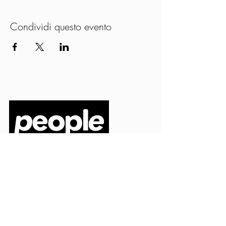
Condividi questo evento
PEOPLE S.R.L.
VIA EINAUDI 3 - 21052 BUSTO ARSIZIO (VA)
CODICE FISCALE
03664720129
PARTITA IVA
03664720129
info@peoplepub.it
Home
ordini@peoplepub.it