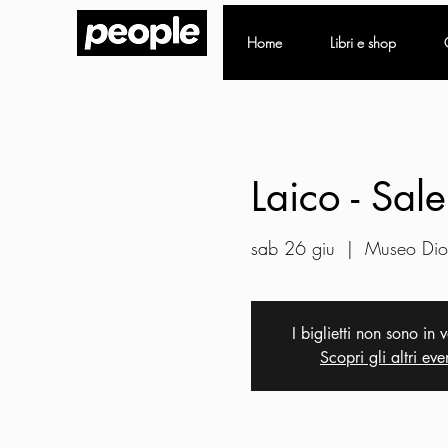
Home
Libri e shop
Laico - Sal
sab 26 giu
  |  
Museo Dio
I biglietti non sono in 
Scopri gli altri eve