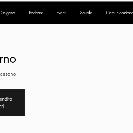
Ossigeno
Podcast
Eventi
Scuole
Comunicazion
erno
cesano
vendita
nti