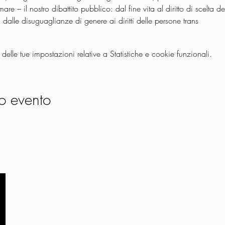
 – il nostro dibattito pubblico: dal fine vita al diritto di scelta de
dalle disuguaglianze di genere ai diritti delle persone trans
lle tue impostazioni relative a Statistiche e cookie funzionali.
o evento
PEOPLE S.R.L.
VIA EINAUDI 3 - 21052 BUSTO AR
CODICE FISCALE 03664720129
PARTITA IVA 03664720129