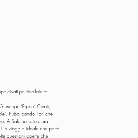
ivati-politica-laicita-
Giuseppe ‘Pippo’ Civati, 
ple”. Pubblicando libri che 
ze. A Salerno Letteratura 
. Un viaggio ideale che parte 
lte questioni aperte che 