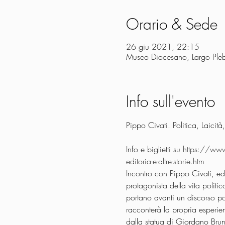
Orario & Sede
26 giu 2021, 22:15
Museo Diocesano, Largo Plebi
Info sull'evento
Pippo Civati. Politica, Laicità, 
Info e biglietti su 
https://www.
editoria-e-altre-storie.htm
Incontro con Pippo Civati, ed
protagonista della vita politic
portano avanti un discorso poli
racconterà la propria esperien
dalla statua di Giordano Bruno