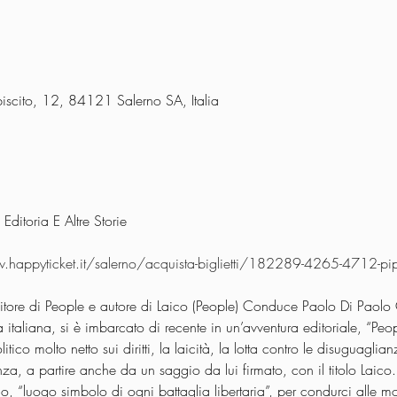
scito, 12, 84121 Salerno SA, Italia
Editoria E Altre Storie

happyticket.it/salerno/acquista-biglietti/182289-4265-4712-pippo-c
itore di People e autore di Laico (People) Conduce Paolo Di Paolo 
a italiana, si è imbarcato di recente in un’avventura editoriale, “Peo
tico molto netto sui diritti, la laicità, la lotta contro le disuguaglian
za, a partire anche da un saggio da lui firmato, con il titolo Laico
, “luogo simbolo di ogni battaglia libertaria”, per condurci alle mo