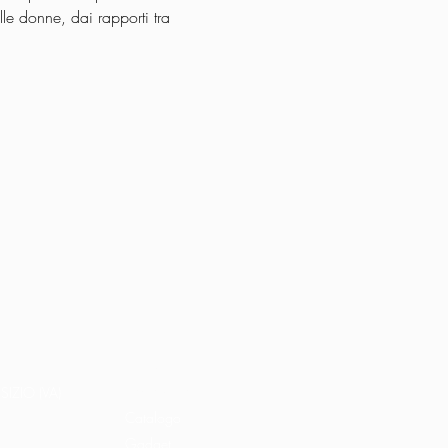
lle donne, dai rapporti tra 
Home
Libri e shop
SIZIO (VA)
Catalogo
Gadget