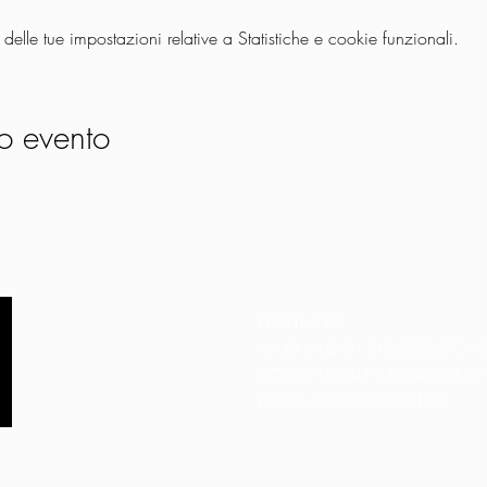
lle tue impostazioni relative a Statistiche e cookie funzionali.
o evento
PEOPLE S.R.L.
VIA EINAUDI 3 - 21052 BUSTO AR
CODICE FISCALE 03664720129
PARTITA IVA 03664720129