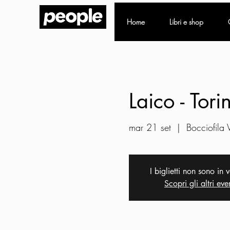
Home
Libri e shop
Laico - Tori
mar 21 set
  |  
Bocciofila 
I biglietti non sono in 
Scopri gli altri eve