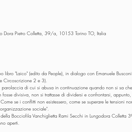
go Dora Pietro Colletta, 39/a, 10153 Torino TO, Italia
uo libro "Laico" (edito da People), in dialogo con Emanuele Busconi
e Circoscrizione 2 e 3).
a, parolaccia di cui si abusa in continuazione quando non si sa che d
 fosse divisiva, non si trattasse di dividersi e confrontarsi, appunto,
. Come se i conflitti non esistessero, come se superare le tensioni 
l'organizzazione sociale".
 della Bocciofila Vanchiglietta Rami Secchi in Lungodora Colletta 39
no aperti.