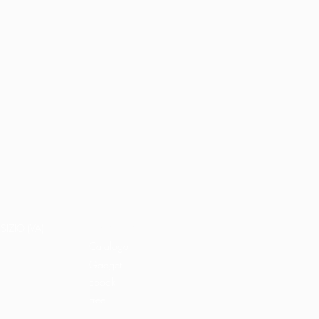
Home
Libri e shop
SIZIO (VA)
Catalogo
Gadget
Ebook
Free
Ossigeno