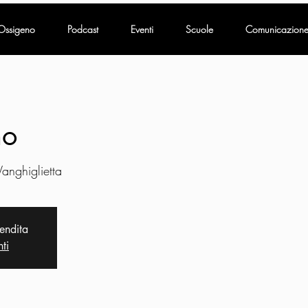
Ossigeno
Podcast
Eventi
Scuole
Comunicazion
no
Vanghiglietta
vendita
nti