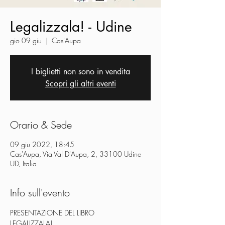
Legalizzala! - Udine
gio 09 giu
  |  
Cas'Aupa
I biglietti non sono in vendita
Scopri gli altri eventi
Orario & Sede
09 giu 2022, 18:45
Cas'Aupa, Via Val D'Aupa, 2, 33100 Udine
UD, Italia
Info sull'evento
PRESENTAZIONE DEL LIBRO
LEGALIZZALA!