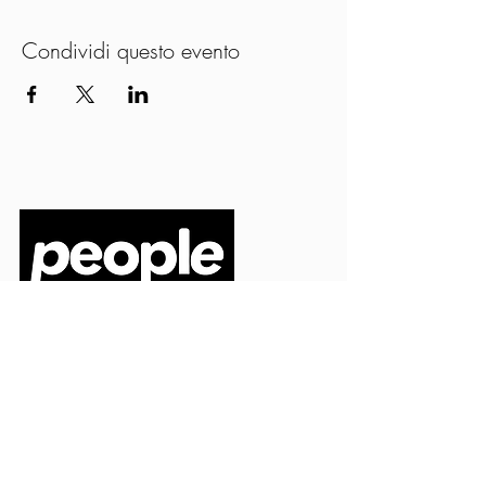
Condividi questo evento
PEOPLE S.R.L.
VIA EINAUDI 3 - 21052 BUSTO ARSIZIO (VA)
CODICE FISCALE
03664720129
PARTITA IVA
03664720129
info@peoplepub.it
Home
ordini@peoplepub.it