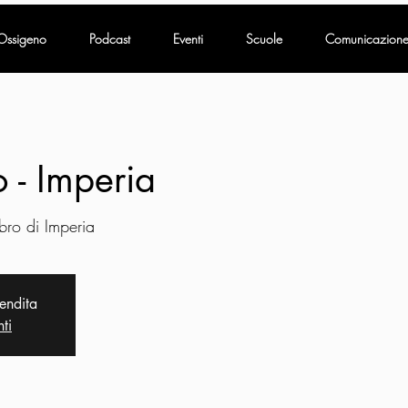
Ossigeno
Podcast
Eventi
Scuole
Comunicazion
o - Imperia
ibro di Imperia
vendita
nti