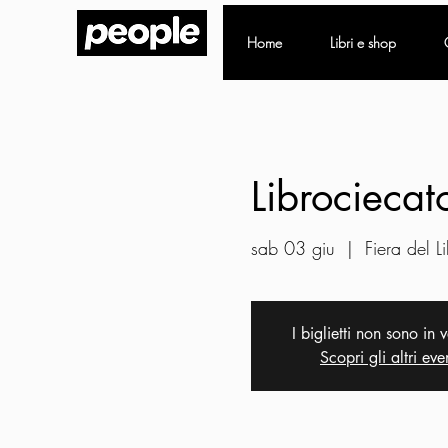
Home
Libri e shop
Librociecat
sab 03 giu
  |  
Fiera del L
I biglietti non sono in 
Scopri gli altri eve