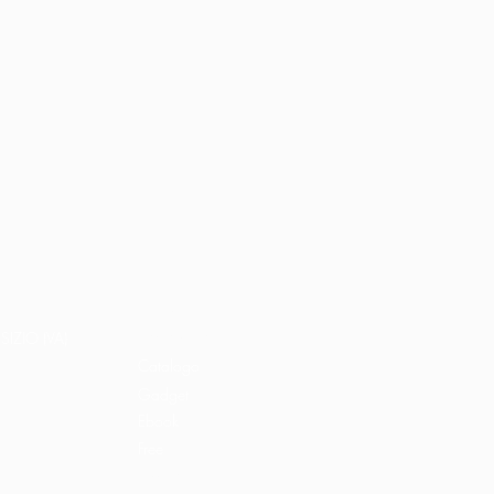
Home
Libri e shop
SIZIO (VA)
Catalogo
Gadget
Ebook
Free
Ossigeno