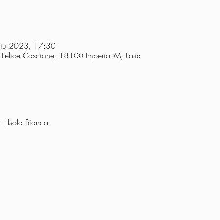
giu 2023, 17:30
ia Felice Cascione, 18100 Imperia IM, Italia
| Isola Bianca