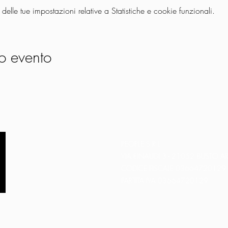
lle tue impostazioni relative a Statistiche e cookie funzionali.
o evento
PEOPLE S.R.L.
VIA EINAUDI 3 - 21052 BUSTO AR
CODICE FISCALE 03664720129
PARTITA IVA 03664720129