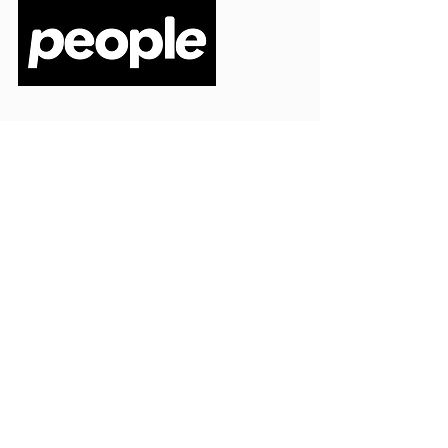
PEOPLE S.R.L.
VIA EINAUDI 3 - 21052 BUSTO ARSIZIO (VA)
CODICE FISCALE
03664720129
PARTITA IVA
03664720129
info@peoplepub.it
Home
ordini@peoplepub.it
Libri e shop
amministrazione@peoplep
ub.it
Catalogo
0331 1629312
Gadget
Ebook
Free
Ossigeno
Podcast