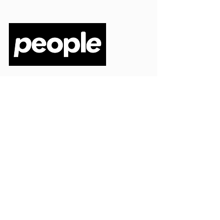
PEOPLE S.R.L.
VIA EINAUDI 3 - 21052 BUSTO ARSIZIO (VA)
CODICE FISCALE
03664720129
PARTITA IVA
03664720129
info@peoplepub.it
Home
ordini@peoplepub.it
Libri e shop
amministrazione@peoplep
ub.it
Catalogo
0331 1629312
Gadget
Ebook
Free