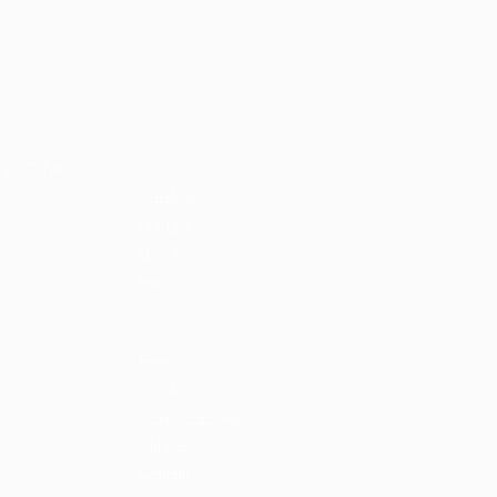
Home
Libri e shop
SIZIO (VA)
Catalogo
Gadget
Ebook
Free
Ossigeno
Podcast
Eventi
Scuole
Comunicazione
Chi siamo
Contatti