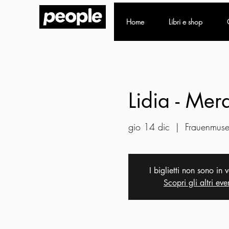
Home
Libri e shop
Lidia - Mer
gio 14 dic
  |  
Frauenmus
I biglietti non sono in 
Scopri gli altri eve