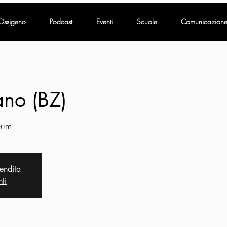
Ossigeno
Podcast
Eventi
Scuole
Comunicazion
ano (BZ)
eum
vendita
nti