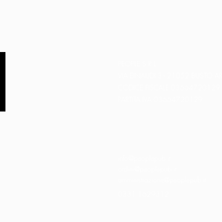
PEOPLE S.R.L.
VIA EINAUDI 3 - 21052 BUSTO AR
CODICE FISCALE 03664720129
PARTITA IVA 03664720129
info@peoplepub.it
ordini@peoplepub.it
amministrazione@peoplepub.it
0331 1629312