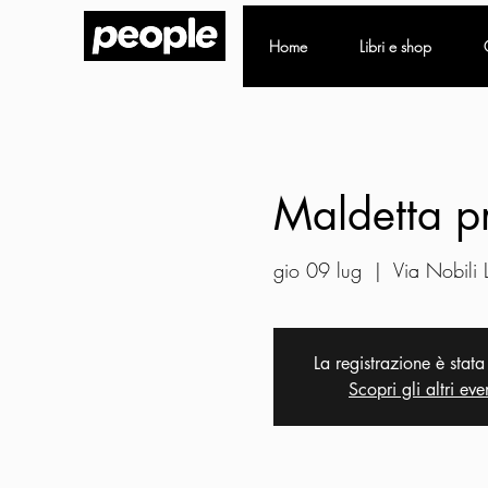
Home
Libri e shop
Maldetta pr
gio 09 lug
  |  
Via Nobili
La registrazione è stata
Scopri gli altri eve