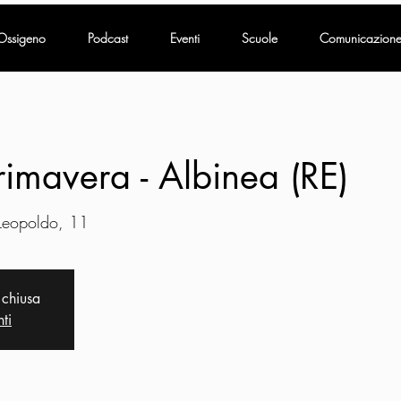
Ossigeno
Podcast
Eventi
Scuole
Comunicazion
imavera - Albinea (RE)
 Leopoldo, 11
 chiusa
nti