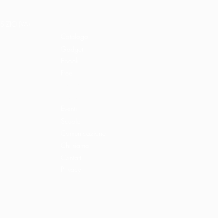
Home
Libri e shop
SIZIO (VA)
Catalogo
Gadget
Ebook
Free
Ossigeno
Podcast
Eventi
Scuole
Comunicazione
Chi siamo
Contatti
Privacy