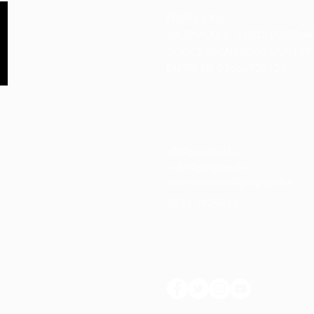
PEOPLE S.R.L.
VIA EINAUDI 3 - 21052 BUSTO AR
CODICE FISCALE 03664720129
PARTITA IVA 03664720129
info@peoplepub.it
ordini@peoplepub.it
amministrazione@peoplepub.it
0331 1629312