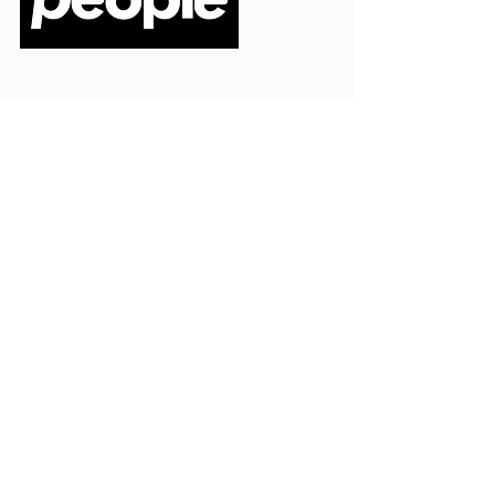
PEOPLE S.R.L.
VIA EINAUDI 3 - 21052 BUSTO ARSIZIO (VA)
CODICE FISCALE
03664720129
PARTITA IVA
03664720129
info@peoplepub.it
Home
ordini@peoplepub.it
Libri e shop
amministrazione@peoplep
ub.it
Catalogo
0331 1629312
Gadget
Ebook
Free
Ossigeno
Podcast
Eventi