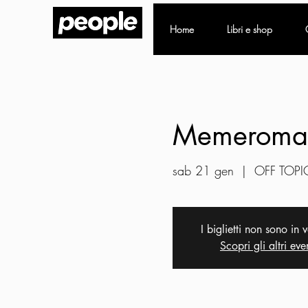
Home
Libri e shop
Memeromanz
sab 21 gen
  |  
OFF TOPI
I biglietti non sono in 
Scopri gli altri eve