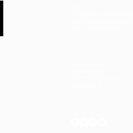
PEOPLE S.R.L.
VIA EINAUDI 3 - 21052 BUSTO AR
CODICE FISCALE 03664720129
PARTITA IVA 03664720129
info@peoplepub.it
ordini@peoplepub.it
amministrazione@peoplepub.it
0331 1629312