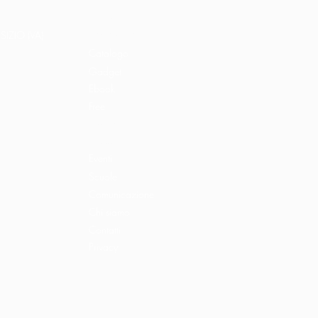
Home
Libri e shop
SIZIO (VA)
Catalogo
Gadget
Ebook
Free
Ossigeno
Podcast
Eventi
Scuole
Comunicazione
Chi siamo
Contatti
Privacy