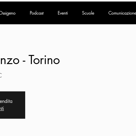
Ossigeno
Podcast
Eventi
Scuole
Comunicazion
o - Torino
C
vendita
nti