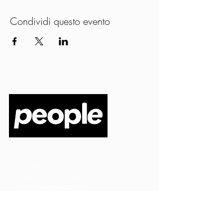
Condividi questo evento
PEOPLE S.R.L.
VIA EINAUDI 3 - 21052 BUSTO ARSIZIO (VA)
CODICE FISCALE
03664720129
PARTITA IVA
03664720129
info@peoplepub.it
Home
ordini@peoplepub.it