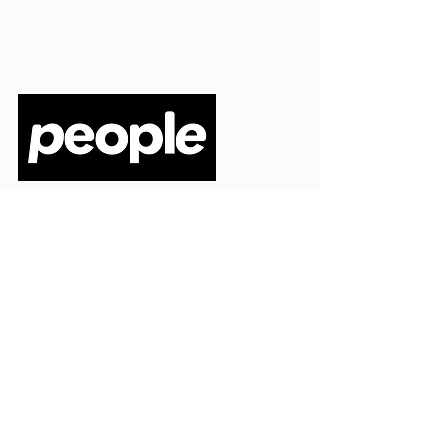
PEOPLE S.R.L.
VIA EINAUDI 3 - 21052 BUSTO ARSIZIO (VA)
CODICE FISCALE
03664720129
PARTITA IVA
03664720129
info@peoplepub.it
Home
ordini@peoplepub.it
Libri e shop
amministrazione@peoplep
ub.it
Catalogo
0331 1629312
Gadget
Ebook