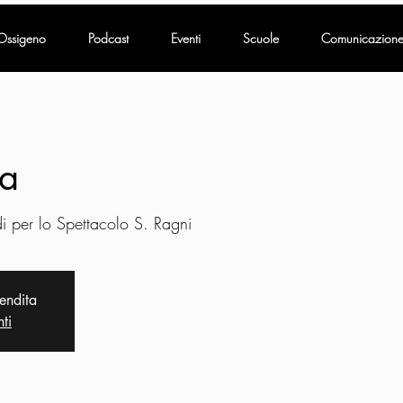
Ossigeno
Podcast
Eventi
Scuole
Comunicazion
ia
i per lo Spettacolo S. Ragni
vendita
nti