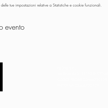
lle tue impostazioni relative a Statistiche e cookie funzionali.
o evento
PEOPLE S.R.L.
VIA EINAUDI 3 - 21052 BUSTO AR
CODICE FISCALE 03664720129
PARTITA IVA 03664720129