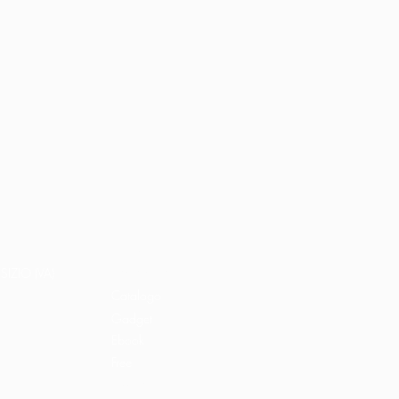
Home
Libri e shop
SIZIO (VA)
Catalogo
Gadget
Ebook
Free
Ossigeno