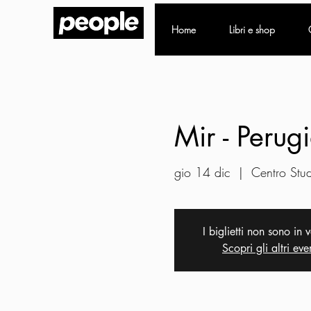
Home
Libri e shop
Mir - Perug
gio 14 dic
  |  
Centro Stud
I biglietti non sono in 
Scopri gli altri eve