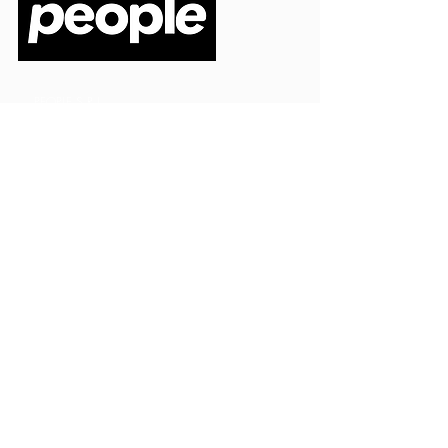
PEOPLE S.R.L.
VIA EINAUDI 3 - 21052 BUSTO ARSIZIO (VA)
CODICE FISCALE
03664720129
PARTITA IVA
03664720129
info@peoplepub.it
Home
ordini@peoplepub.it
Libri e shop
amministrazione@peoplep
ub.it
Catalogo
0331 1629312
Gadget
Ebook
Free
Ossigeno
Podcast