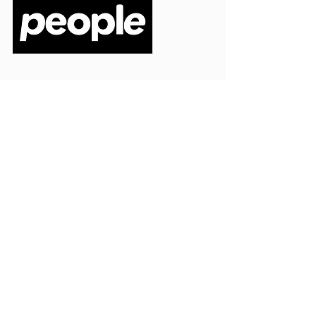
PEOPLE S.R.L.
VIA EINAUDI 3 - 21052 BUSTO ARSIZIO (VA)
CODICE FISCALE
03664720129
PARTITA IVA
03664720129
info@peoplepub.it
Home
ordini@peoplepub.it
Libri e shop
amministrazione@peoplep
ub.it
Catalogo
0331 1629312
Gadget
Ebook
Free
Ossigeno
Podcast