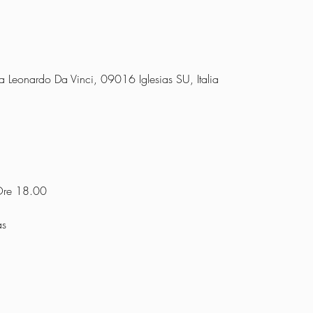
Via Leonardo Da Vinci, 09016 Iglesias SU, Italia
 Ore 18.00 
as