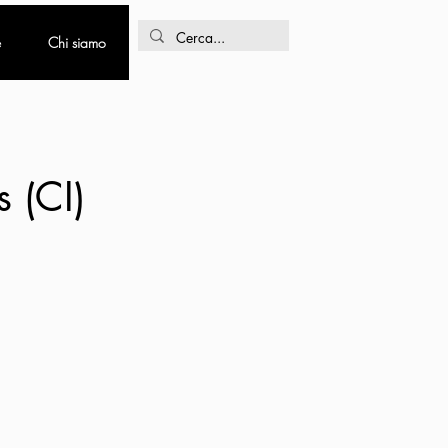
e
Chi siamo
s (CI)