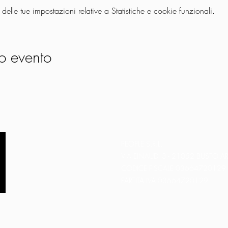
lle tue impostazioni relative a Statistiche e cookie funzionali.
o evento
PEOPLE S.R.L.
VIA EINAUDI 3 - 21052 BUSTO AR
CODICE FISCALE 03664720129
PARTITA IVA 03664720129