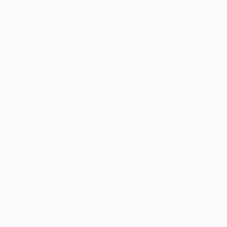
Home
Libri e shop
SIZIO (VA)
Catalogo
Gadget
Ebook
Free
Ossigeno