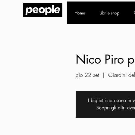
Home
Libri e shop
Nico Piro pr
gio 22 set
  |  
Giardini del
I biglietti non sono in 
Scopri gli altri eve