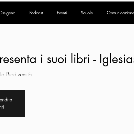
Ossigeno
Podcast
Eventi
Scuole
Comunicazion
esenta i suoi libri - Iglesia
la Biodiversità
vendita
nti